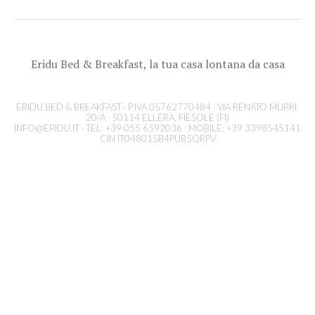
Eridu Bed & Breakfast, la tua casa lontana da casa
ERIDU BED & BREAKFAST · P.IVA 05762770484 · VIA RENATO MURRI,
20/A · 50114 ELLERA, FIESOLE (FI)
INFO@ERIDU.IT
· TEL: +39 055 6592036 · MOBILE: +39 3398545141
CIN IT048015B4PUB5QRPV