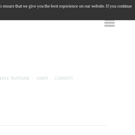
to ensure that we give you the best experience on our website. If you continue
NTI E TRATTORIE
-
OSPITI
-
CONTATTI