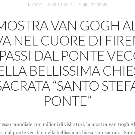
MARCO
-
MAR 13 2015
-
5 MINUTE READ
MOSTRA VAN GOGH A
VA NEL CUORE DI FIRE
PASSI DAL PONTE VE
ELLA BELLISSIMA CHIE
ACRATA “SANTO STEF
PONTE”
esso mondiale con milioni di visitatori, la mostra Van Gogh Al
ssi dal ponte vecchio nella bellissima Chiesa sconsacrata “Sant