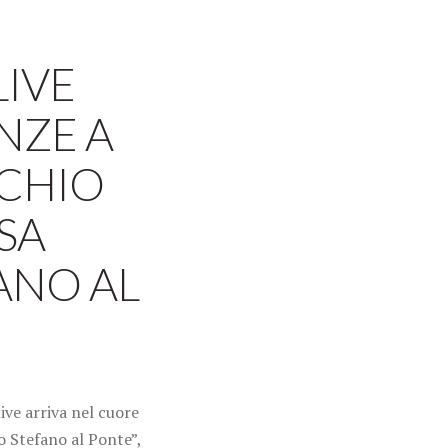
LIVE
NZE A
CCHIO
SA
ANO AL
ive arriva nel cuore
o Stefano al Ponte”,