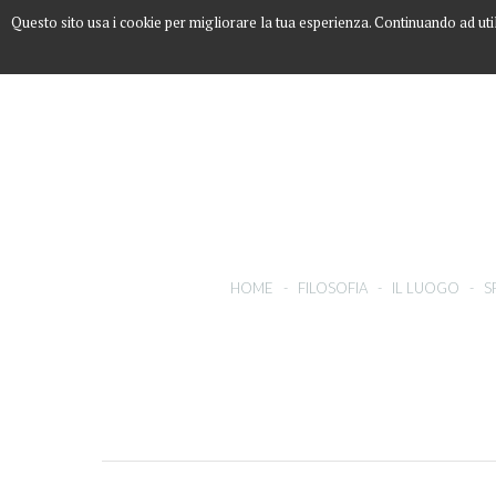
Questo sito usa i cookie per migliorare la tua esperienza. Continuando ad uti
HOME
-
FILOSOFIA
-
IL LUOGO
-
S