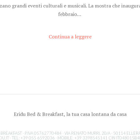
zano grandi eventi culturali e musicali. La mostra che inaugura
febbraio…
Continua a leggere
Eridu Bed & Breakfast, la tua casa lontana da casa
BREAKFAST · P.IVA 05762770484 · VIA RENATO MURRI, 20/A · 50114 ELLERA,
DU.IT
· TEL: +39 055 6592036 · MOBILE: +39 3398545141 CIN IT048015