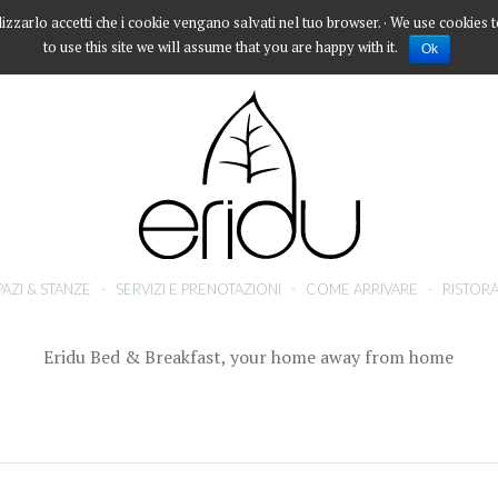
lizzarlo accetti che i cookie vengano salvati nel tuo browser. · We use cookies 
to use this site we will assume that you are happy with it.
Ok
PAZI & STANZE
-
SERVIZI E PRENOTAZIONI
-
COME ARRIVARE
-
RISTORA
Eridu Bed & Breakfast, your home away from home