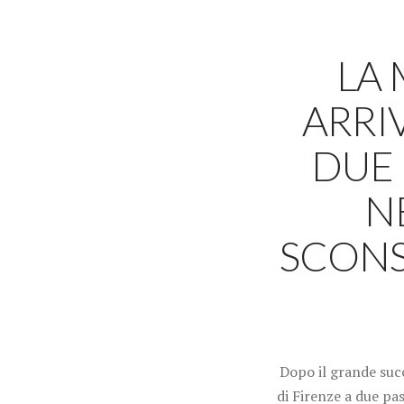
LA 
ARRI
DUE 
N
SCONS
Dopo il grande succ
di Firenze a due pa