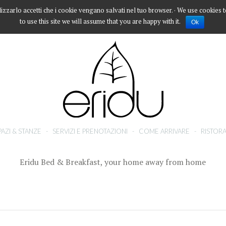
lizzarlo accetti che i cookie vengano salvati nel tuo browser. · We use cookies 
to use this site we will assume that you are happy with it.
Ok
PAZI & STANZE
-
SERVIZI E PRENOTAZIONI
-
COME ARRIVARE
-
RISTORA
Eridu Bed & Breakfast, your home away from home