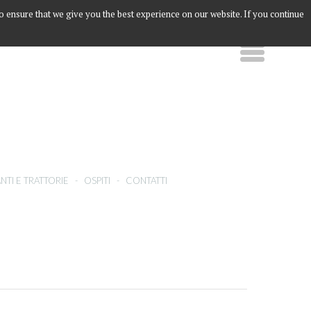
to ensure that we give you the best experience on our website. If you continue
NTI E TRATTORIE
-
OSPITI
-
CONTATTI