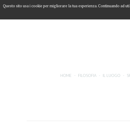
Questo sito usa i cookie per migliorare la tua esperienza. Continuando ad uti
HOME
-
FILOSOFIA
-
IL LUOGO
-
S