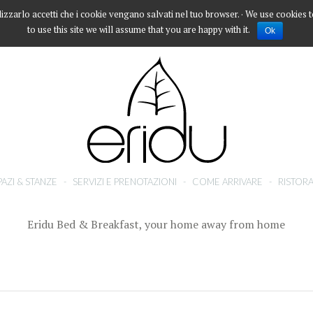
lizzarlo accetti che i cookie vengano salvati nel tuo browser. · We use cookies 
to use this site we will assume that you are happy with it.
Ok
PAZI & STANZE
-
SERVIZI E PRENOTAZIONI
-
COME ARRIVARE
-
RISTORA
Eridu Bed & Breakfast, your home away from home