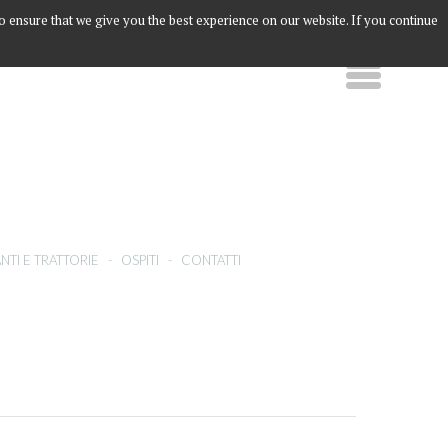
to ensure that we give you the best experience on our website. If you continue
NTI E TRATTORIE
-
OSPITI
-
CONTATTI