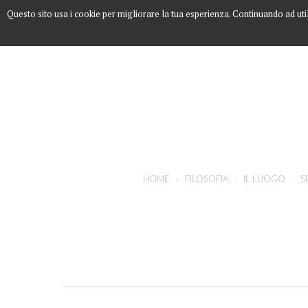
Questo sito usa i cookie per migliorare la tua esperienza. Continuando ad uti
HOME
-
FILOSOFIA
-
IL LUOGO
-
S