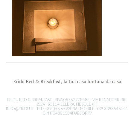
Eridu Bed & Breakfast, la tua casa lontana da casa
ERIDU BED & BREAKFAST · P.IVA 05762770484 · VIA RENATO MURRI,
20/A · 50114 ELLERA, FIESOLE (FI)
INFO@ERIDU.IT
· TEL: +39 055 6592036 · MOBILE: +39 3398545141
CIN IT048015B4PUB5QRPV