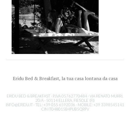
Eridu Bed & Breakfast, la tua casa lontana da casa
ERIDU BED & BREAKFAST · P.IVA 05762770484 · VIA RENATO MURRI,
20/A · 50114 ELLERA, FIESOLE (FI)
INFO@ERIDU.IT
· TEL: +39 055 6592036 · MOBILE: +39 3398545141
CIN IT048015B4PUB5QRPV