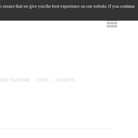
to ensure that we give you the best experience on our website. If you continue
NTI E TRATTORIE
-
OSPITI
-
CONTATTI