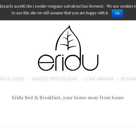
lizzarlo accetti che i cookie vengano salvati nel tuo browser. · We use cookies 
to use this site we will assume that you are happy with it.
Ok
PAZI & STANZE
-
SERVIZI E PRENOTAZIONI
-
COME ARRIVARE
-
RISTORA
Eridu Bed & Breakfast, your home away from home