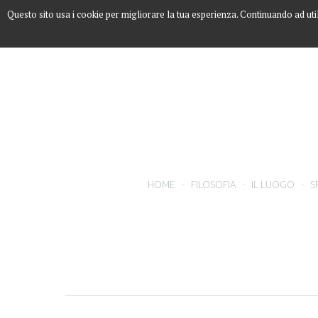
Questo sito usa i cookie per migliorare la tua esperienza. Continuando ad uti
HOME
-
FILOSOFIA
-
IL LUOGO
-
S