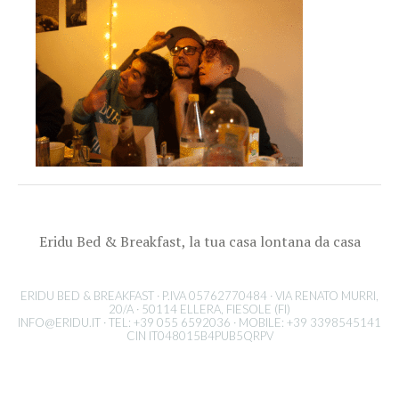
Eridu Bed & Breakfast, la tua casa lontana da casa
ERIDU BED & BREAKFAST · P.IVA 05762770484 · VIA RENATO MURRI,
20/A · 50114 ELLERA, FIESOLE (FI)
INFO@ERIDU.IT
· TEL: +39 055 6592036 · MOBILE: +39 3398545141
CIN IT048015B4PUB5QRPV