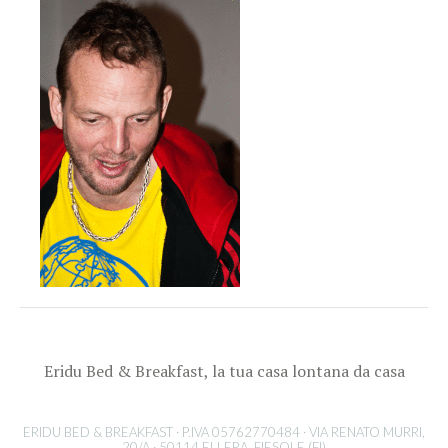
Eridu Bed & Breakfast, la tua casa lontana da casa
ERIDU BED & BREAKFAST · P.IVA 05762770484 · VIA RENATO MURRI,
20/A · 50114 ELLERA, FIESOLE (FI)