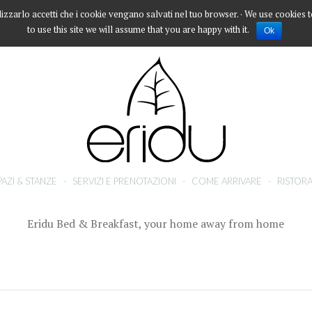
lizzarlo accetti che i cookie vengano salvati nel tuo browser. · We use cookies 
to use this site we will assume that you are happy with it.
Ok
PAZI & STANZE
-
SERVIZI E PRENOTAZIONI
-
COME ARRIVARE
-
RISTORA
Eridu Bed & Breakfast, your home away from home