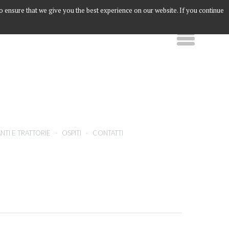
to ensure that we give you the best experience on our website. If you continue
NTI E TRATTORIE
-
OSPITI
-
CONTATTI