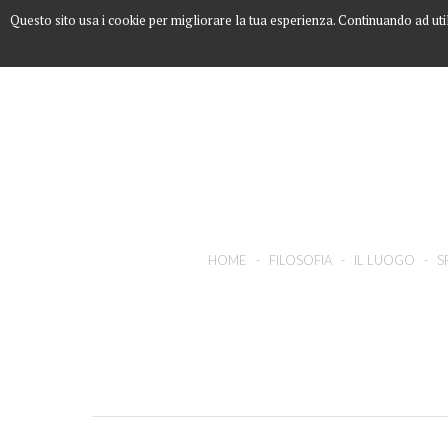
Questo sito usa i cookie per migliorare la tua esperienza. Continuando ad uti
HOME
-
FILOSOFIA
-
IL LUOGO
-
S